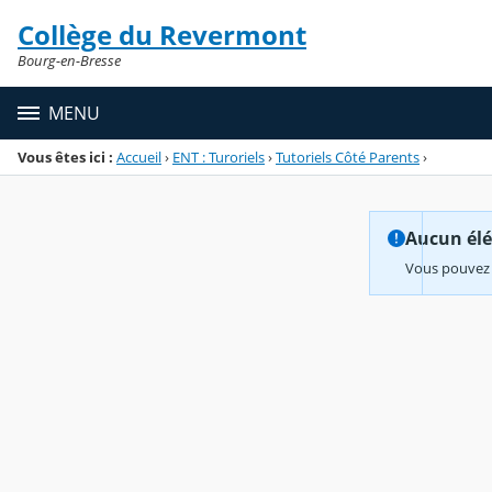
Panneau de gestion des cookies
Collège du Revermont
Menu de la rubrique
Contenu
Bourg-en-Bresse
MENU
Vous êtes ici :
Accueil
›
ENT : Turoriels
›
Tutoriels Côté Parents
›
Aucun élém
Vous pouvez 