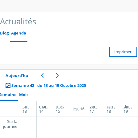
Actualités
Blog
Agenda
Imprimer
Aujourd’hui
Semaine 42 - du 13 au 19 Octobre 2025
Semaine
Mois
lun.
mar.
mer.
ven.
sam.
dim.
jeu.
16
13
14
15
17
18
19
Sur la
journée