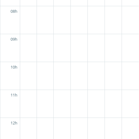
08h
09h
10h
11h
12h