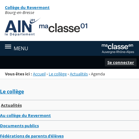
Panneau de gestion des cookies
Collège du Revermont
Menu de la rubrique
Contenu
Bourg-en-Bresse
MENU
Se connecter
Vous êtes ici :
Accueil
›
Le collège
›
Actualités
›
Agenda
Le collège
Actualités
Au collège du Revermont
Documents publics
Fédérations de parents d'élèves