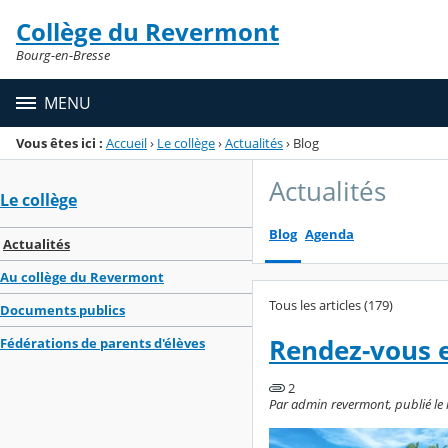
Panneau de gestion des cookies
Collège du Revermont
Menu de la rubrique
Contenu
Bourg-en-Bresse
MENU
Vous êtes ici :
Accueil
›
Le collège
›
Actualités
›
Blog
Actualités
Le collège
Blog
Agenda
Actualités
Au collège du Revermont
Tous les articles (179)
Documents publics
Rendez-vous 
Fédérations de parents d'élèves
2
Par admin revermont, publié le ma