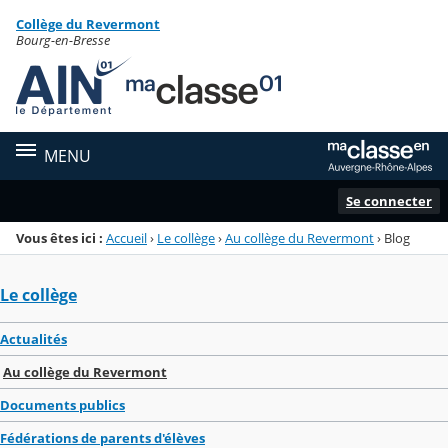
Panneau de gestion des cookies
Collège du Revermont
Menu de la rubrique
Contenu
Bourg-en-Bresse
MENU
Se connecter
Vous êtes ici :
Accueil
›
Le collège
›
Au collège du Revermont
›
Blog
Le collège
Actualités
Au collège du Revermont
Documents publics
Fédérations de parents d'élèves