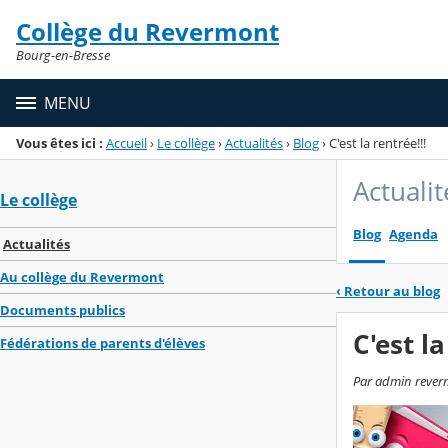
Panneau de gestion des cookies
Collège du Revermont
Menu de la rubrique
Contenu
Bourg-en-Bresse
MENU
Vous êtes ici :
Accueil
›
Le collège
›
Actualités
›
Blog
›
C'est la rentrée!!!
Actualit
Le collège
Blog
Agenda
Actualités
Au collège du Revermont
‹
Retour au blog
Documents publics
C'est la
Fédérations de parents d'élèves
Par admin revermo