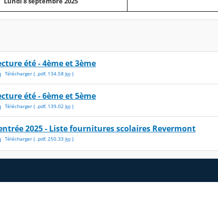
Lundi 8 septembre 2025
ecture été - 4ème et 3ème
Télécharger
( .
pdf
,
134.58
ko
)
ecture été - 6ème et 5ème
Télécharger
( .
pdf
,
139.02
ko
)
entrée 2025 - Liste fournitures scolaires Revermont
Télécharger
( .
pdf
,
250.33
ko
)