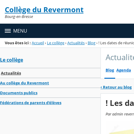
Panneau de gestion des cookies
Collège du Revermont
Menu de la rubrique
Contenu
Bourg-en-Bresse
MENU
Vous êtes ici :
Accueil
›
Le collège
›
Actualités
›
Blog
›
! Les dates de réunio
Actualit
Le collège
Blog
Agenda
Actualités
Au collège du Revermont
‹
Retour au blog
Documents publics
! Les d
Fédérations de parents d'élèves
Par admin reverm