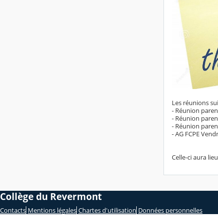
Les réunions su
- Réunion pare
- Réunion pare
- Réunion paren
- AG FCPE Vend
Celle-ci aura li
Collège du Revermont
Contacts
Mentions légales
Chartes d'utilisation
Données personnelles