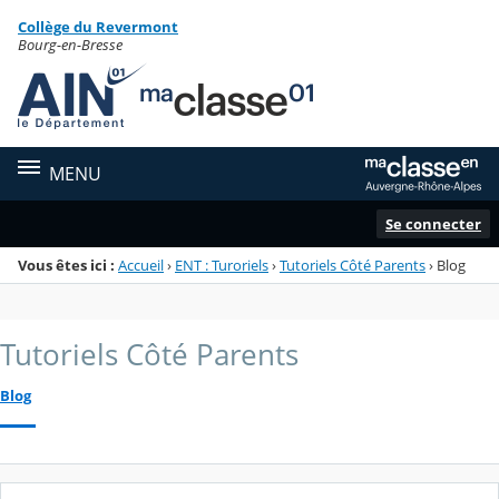
Panneau de gestion des cookies
Collège du Revermont
Menu de la rubrique
Contenu
Bourg-en-Bresse
MENU
Se connecter
Vous êtes ici :
Accueil
›
ENT : Turoriels
›
Tutoriels Côté Parents
›
Blog
Tutoriels Côté Parents
Blog